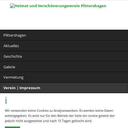
Navigation
Plittershagen
überspringen
Aktuelles
Geschichte
Galerie
Vermietung
Verein | Impressum
Wir verwenden keine Cookies zu Analysezwecken. Es werden keine Daten
weitergegeben. Es wird nur für den Betrieb der Seite ein cookie gesetzt der
jedoch nicht ausgewertet und nach 15 Tagen gelöscht wird.